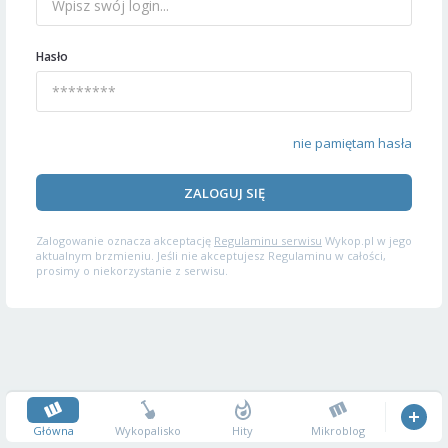
Hasło
nie pamiętam hasła
ZALOGUJ SIĘ
Zalogowanie oznacza akceptację
Regulaminu serwisu
Wykop.pl w jego
aktualnym brzmieniu. Jeśli nie akceptujesz Regulaminu w całości,
prosimy o niekorzystanie z serwisu.
Główna
Wykopalisko
Hity
Mikroblog