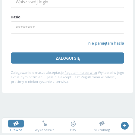
Hasło
nie pamiętam hasła
ZALOGUJ SIĘ
Zalogowanie oznacza akceptację
Regulaminu serwisu
Wykop.pl w jego
aktualnym brzmieniu. Jeśli nie akceptujesz Regulaminu w całości,
prosimy o niekorzystanie z serwisu.
Główna
Wykopalisko
Hity
Mikroblog