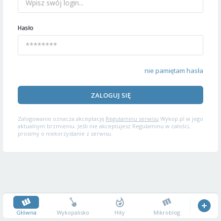
Hasło
nie pamiętam hasła
ZALOGUJ SIĘ
Zalogowanie oznacza akceptację
Regulaminu serwisu
Wykop.pl w jego
aktualnym brzmieniu. Jeśli nie akceptujesz Regulaminu w całości,
prosimy o niekorzystanie z serwisu.
Główna
Wykopalisko
Hity
Mikroblog