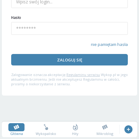
Hasło
nie pamiętam hasła
ZALOGUJ SIĘ
Zalogowanie oznacza akceptację
Regulaminu serwisu
Wykop.pl w jego
aktualnym brzmieniu. Jeśli nie akceptujesz Regulaminu w całości,
prosimy o niekorzystanie z serwisu.
Główna
Wykopalisko
Hity
Mikroblog