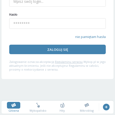
Hasło
nie pamiętam hasła
ZALOGUJ SIĘ
Zalogowanie oznacza akceptację
Regulaminu serwisu
Wykop.pl w jego
aktualnym brzmieniu. Jeśli nie akceptujesz Regulaminu w całości,
prosimy o niekorzystanie z serwisu.
Główna
Wykopalisko
Hity
Mikroblog