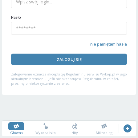
Hasło
nie pamiętam hasła
ZALOGUJ SIĘ
Zalogowanie oznacza akceptację
Regulaminu serwisu
Wykop.pl w jego
aktualnym brzmieniu. Jeśli nie akceptujesz Regulaminu w całości,
prosimy o niekorzystanie z serwisu.
Główna
Wykopalisko
Hity
Mikroblog