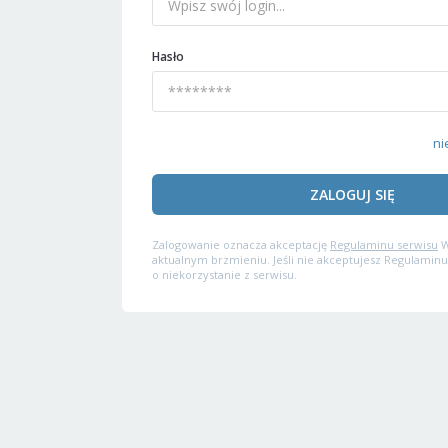
Hasło
ni
ZALOGUJ SIĘ
Zalogowanie oznacza akceptację
Regulaminu serwisu
W
aktualnym brzmieniu. Jeśli nie akceptujesz Regulaminu
o niekorzystanie z serwisu.