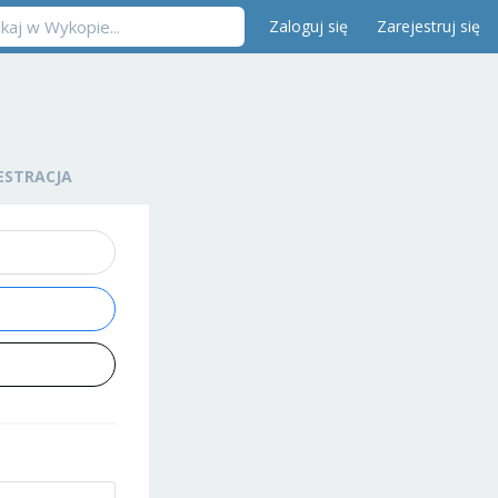
Zaloguj się
Zarejestruj się
ESTRACJA