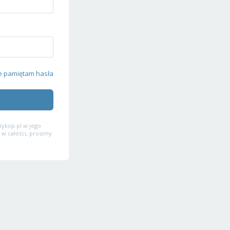
e pamiętam hasła
ykop.pl w jego
 w całości, prosimy