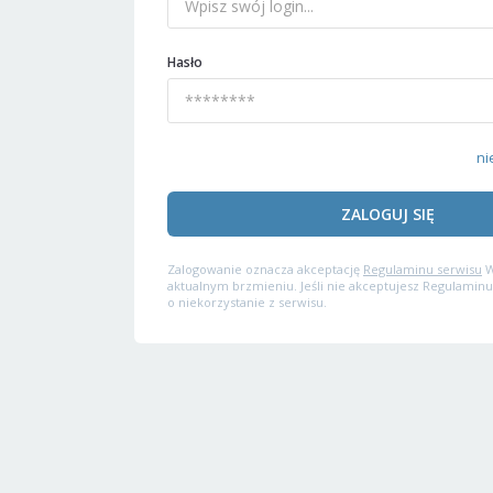
Hasło
ni
ZALOGUJ SIĘ
Zalogowanie oznacza akceptację
Regulaminu serwisu
W
aktualnym brzmieniu. Jeśli nie akceptujesz Regulaminu
o niekorzystanie z serwisu.