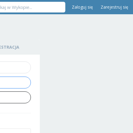
Zaloguj się
Zarejestruj się
ESTRACJA