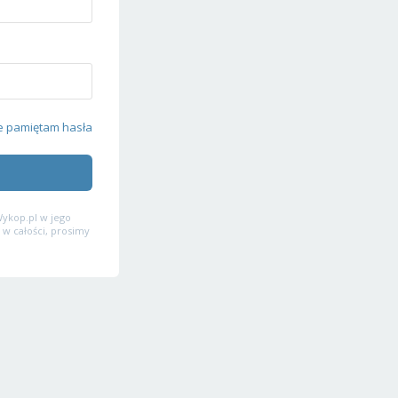
e pamiętam hasła
ykop.pl w jego
 w całości, prosimy