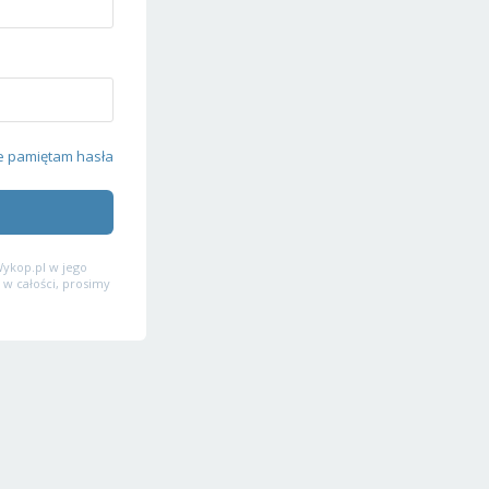
e pamiętam hasła
ykop.pl w jego
 w całości, prosimy