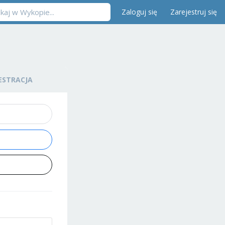
Zaloguj się
Zarejestruj się
ESTRACJA