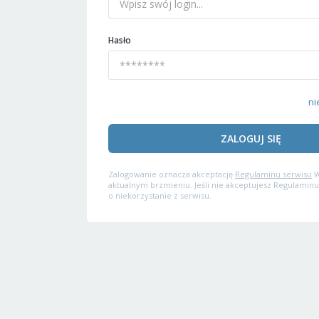
Hasło
ni
ZALOGUJ SIĘ
Zalogowanie oznacza akceptację
Regulaminu serwisu
W
aktualnym brzmieniu. Jeśli nie akceptujesz Regulaminu
o niekorzystanie z serwisu.