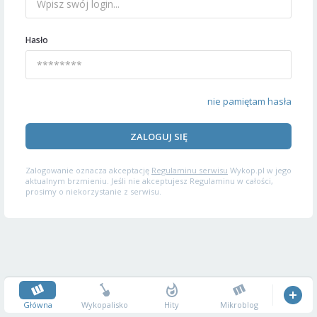
Hasło
nie pamiętam hasła
ZALOGUJ SIĘ
Zalogowanie oznacza akceptację
Regulaminu serwisu
Wykop.pl w jego
aktualnym brzmieniu. Jeśli nie akceptujesz Regulaminu w całości,
prosimy o niekorzystanie z serwisu.
Główna
Wykopalisko
Hity
Mikroblog