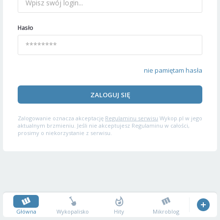
Hasło
nie pamiętam hasła
ZALOGUJ SIĘ
Zalogowanie oznacza akceptację
Regulaminu serwisu
Wykop.pl w jego
aktualnym brzmieniu. Jeśli nie akceptujesz Regulaminu w całości,
prosimy o niekorzystanie z serwisu.
Główna
Wykopalisko
Hity
Mikroblog