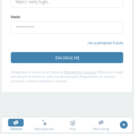
Hasło
nie pamiętam hasła
ZALOGUJ SIĘ
Zalogowanie oznacza akceptację
Regulaminu serwisu
Wykop.pl w jego
aktualnym brzmieniu. Jeśli nie akceptujesz Regulaminu w całości,
prosimy o niekorzystanie z serwisu.
Główna
Wykopalisko
Hity
Mikroblog