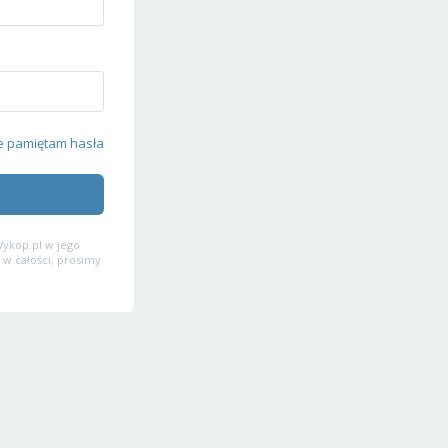
e pamiętam hasła
ykop.pl w jego
 w całości, prosimy