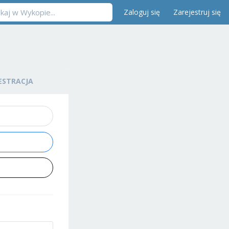
Zaloguj się
Zarejestruj się
ESTRACJA