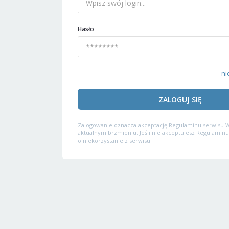
Hasło
ni
ZALOGUJ SIĘ
Zalogowanie oznacza akceptację
Regulaminu serwisu
W
aktualnym brzmieniu. Jeśli nie akceptujesz Regulaminu
o niekorzystanie z serwisu.