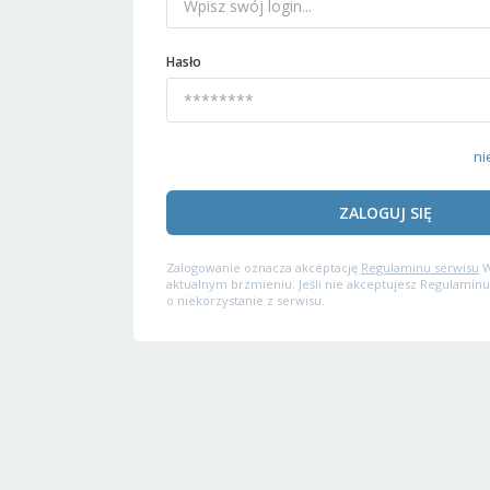
Hasło
ni
ZALOGUJ SIĘ
Zalogowanie oznacza akceptację
Regulaminu serwisu
W
aktualnym brzmieniu. Jeśli nie akceptujesz Regulaminu
o niekorzystanie z serwisu.