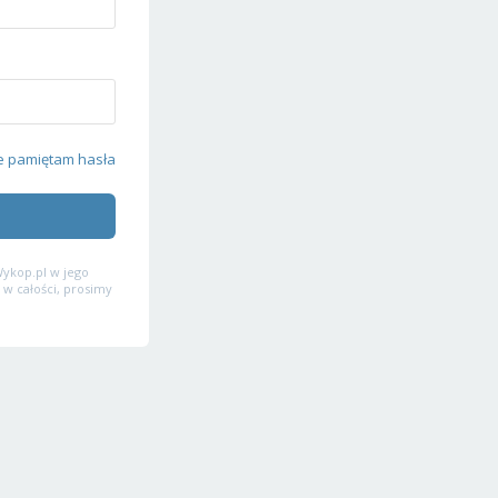
e pamiętam hasła
ykop.pl w jego
 w całości, prosimy