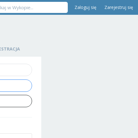
Zaloguj się
Zarejestruj się
ESTRACJA