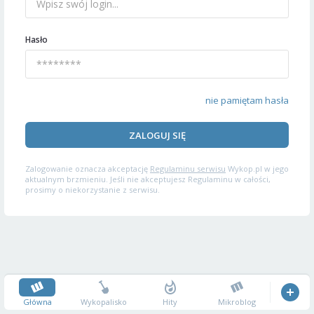
Hasło
nie pamiętam hasła
ZALOGUJ SIĘ
Zalogowanie oznacza akceptację
Regulaminu serwisu
Wykop.pl w jego
aktualnym brzmieniu. Jeśli nie akceptujesz Regulaminu w całości,
prosimy o niekorzystanie z serwisu.
Główna
Wykopalisko
Hity
Mikroblog