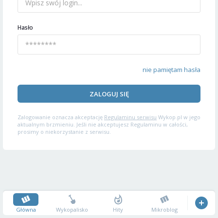
Hasło
nie pamiętam hasła
ZALOGUJ SIĘ
Zalogowanie oznacza akceptację
Regulaminu serwisu
Wykop.pl w jego
aktualnym brzmieniu. Jeśli nie akceptujesz Regulaminu w całości,
prosimy o niekorzystanie z serwisu.
Główna
Wykopalisko
Hity
Mikroblog