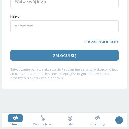
Hasło
nie pamiętam hasła
ZALOGUJ SIĘ
Zalogowanie oznacza akceptację
Regulaminu serwisu
Wykop.pl w jego
aktualnym brzmieniu. Jeśli nie akceptujesz Regulaminu w całości,
prosimy o niekorzystanie z serwisu.
Główna
Wykopalisko
Hity
Mikroblog