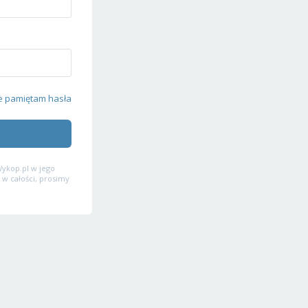
e pamiętam hasła
ykop.pl w jego
 w całości, prosimy