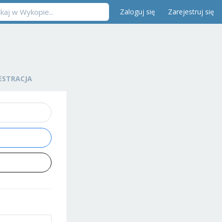
Zaloguj się
Zarejestruj się
ESTRACJA