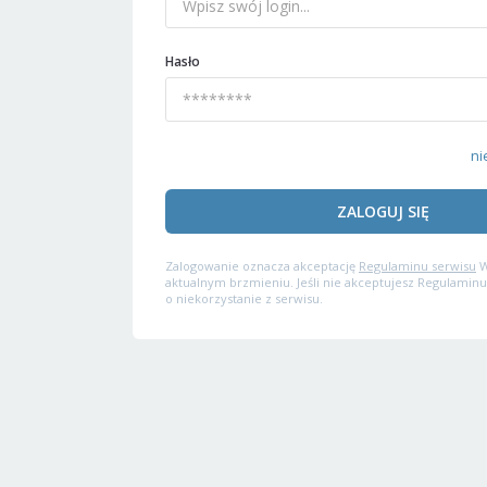
Hasło
ni
ZALOGUJ SIĘ
Zalogowanie oznacza akceptację
Regulaminu serwisu
W
aktualnym brzmieniu. Jeśli nie akceptujesz Regulaminu
o niekorzystanie z serwisu.