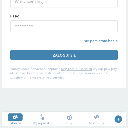
Hasło
nie pamiętam hasła
ZALOGUJ SIĘ
Zalogowanie oznacza akceptację
Regulaminu serwisu
Wykop.pl w jego
aktualnym brzmieniu. Jeśli nie akceptujesz Regulaminu w całości,
prosimy o niekorzystanie z serwisu.
Główna
Wykopalisko
Hity
Mikroblog