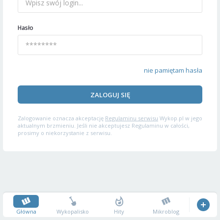
Hasło
nie pamiętam hasła
ZALOGUJ SIĘ
Zalogowanie oznacza akceptację
Regulaminu serwisu
Wykop.pl w jego
aktualnym brzmieniu. Jeśli nie akceptujesz Regulaminu w całości,
prosimy o niekorzystanie z serwisu.
Główna
Wykopalisko
Hity
Mikroblog