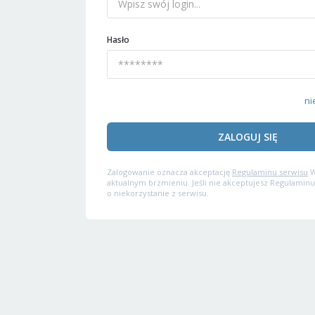
Hasło
ni
ZALOGUJ SIĘ
Zalogowanie oznacza akceptację
Regulaminu serwisu
W
aktualnym brzmieniu. Jeśli nie akceptujesz Regulaminu
o niekorzystanie z serwisu.