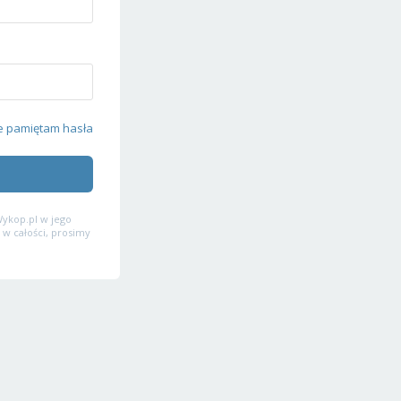
e pamiętam hasła
ykop.pl w jego
 w całości, prosimy