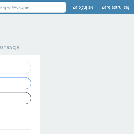
Zaloguj się
Zarejestruj się
ESTRACJA