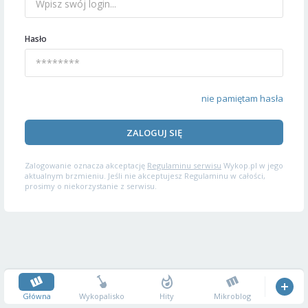
Hasło
nie pamiętam hasła
ZALOGUJ SIĘ
Zalogowanie oznacza akceptację
Regulaminu serwisu
Wykop.pl w jego
aktualnym brzmieniu. Jeśli nie akceptujesz Regulaminu w całości,
prosimy o niekorzystanie z serwisu.
Główna
Wykopalisko
Hity
Mikroblog