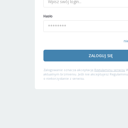
Hasło
ni
ZALOGUJ SIĘ
Zalogowanie oznacza akceptację
Regulaminu serwisu
W
aktualnym brzmieniu. Jeśli nie akceptujesz Regulaminu
o niekorzystanie z serwisu.