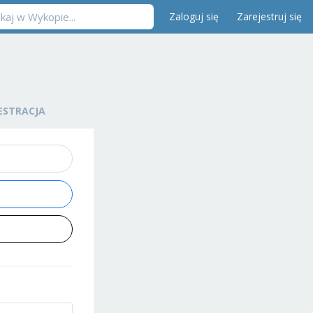
Zaloguj się
Zarejestruj się
ESTRACJA