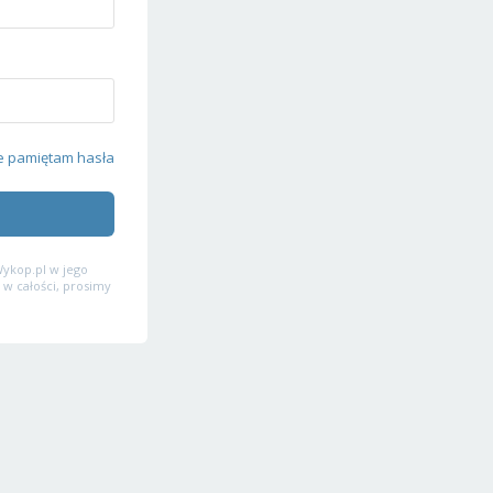
e pamiętam hasła
ykop.pl w jego
 w całości, prosimy