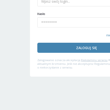
Hasło
ni
ZALOGUJ SIĘ
Zalogowanie oznacza akceptację
Regulaminu serwisu
W
aktualnym brzmieniu. Jeśli nie akceptujesz Regulaminu
o niekorzystanie z serwisu.