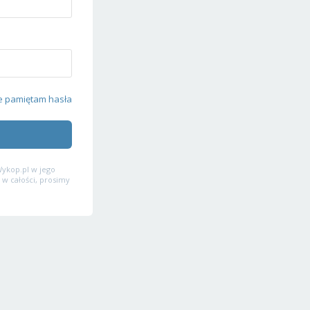
e pamiętam hasła
ykop.pl w jego
 w całości, prosimy