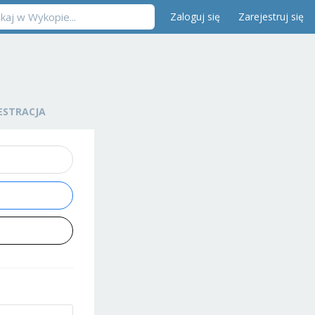
Zaloguj się
Zarejestruj się
ESTRACJA