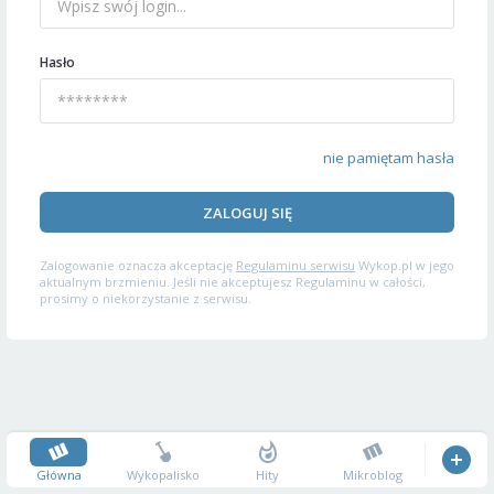
Hasło
nie pamiętam hasła
ZALOGUJ SIĘ
Zalogowanie oznacza akceptację
Regulaminu serwisu
Wykop.pl w jego
aktualnym brzmieniu. Jeśli nie akceptujesz Regulaminu w całości,
prosimy o niekorzystanie z serwisu.
Główna
Wykopalisko
Hity
Mikroblog