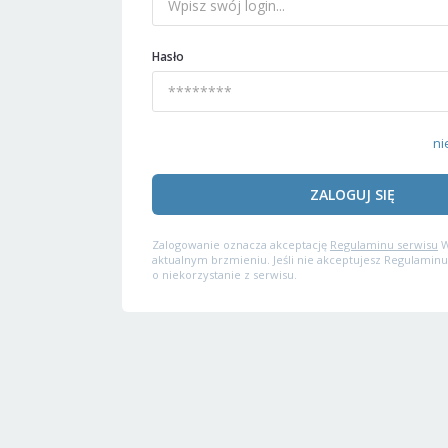
Hasło
ni
ZALOGUJ SIĘ
Zalogowanie oznacza akceptację
Regulaminu serwisu
W
aktualnym brzmieniu. Jeśli nie akceptujesz Regulaminu
o niekorzystanie z serwisu.