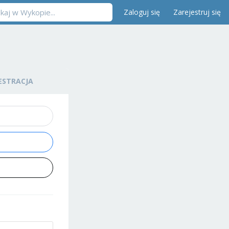
Zaloguj się
Zarejestruj się
ESTRACJA