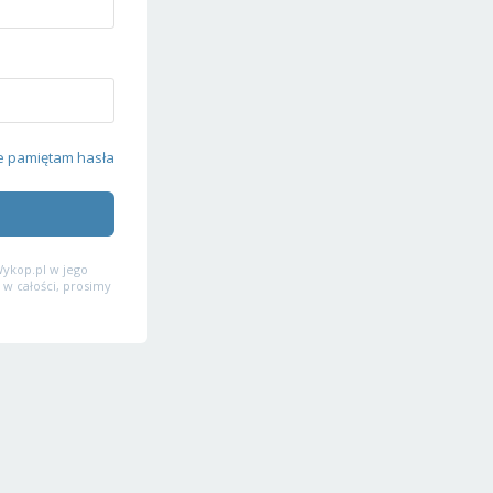
e pamiętam hasła
ykop.pl w jego
 w całości, prosimy