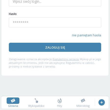
Hasło
nie pamiętam hasła
ZALOGUJ SIĘ
Zalogowanie oznacza akceptację
Regulaminu serwisu
Wykop.pl w jego
aktualnym brzmieniu. Jeśli nie akceptujesz Regulaminu w całości,
prosimy o niekorzystanie z serwisu.
Główna
Wykopalisko
Hity
Mikroblog