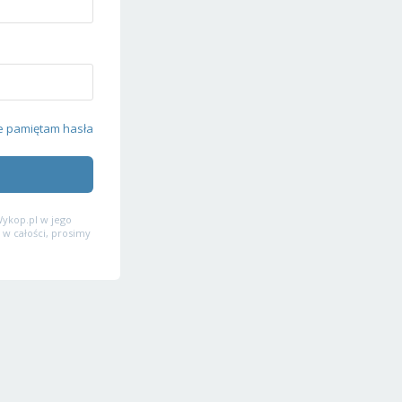
e pamiętam hasła
ykop.pl w jego
 w całości, prosimy