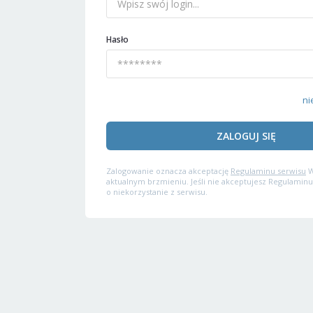
Hasło
ni
ZALOGUJ SIĘ
Zalogowanie oznacza akceptację
Regulaminu serwisu
W
aktualnym brzmieniu. Jeśli nie akceptujesz Regulaminu
o niekorzystanie z serwisu.