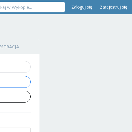
Zaloguj się
Zarejestruj się
ESTRACJA