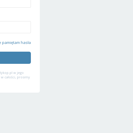
e pamiętam hasła
ykop.pl w jego
 w całości, prosimy