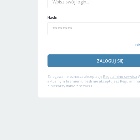
Hasło
ni
ZALOGUJ SIĘ
Zalogowanie oznacza akceptację
Regulaminu serwisu
W
aktualnym brzmieniu. Jeśli nie akceptujesz Regulaminu
o niekorzystanie z serwisu.