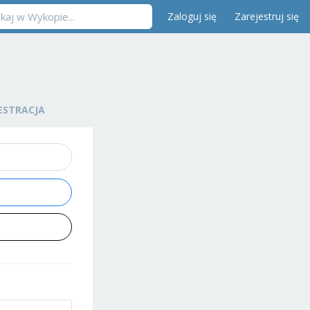
Zaloguj się
Zarejestruj się
ESTRACJA