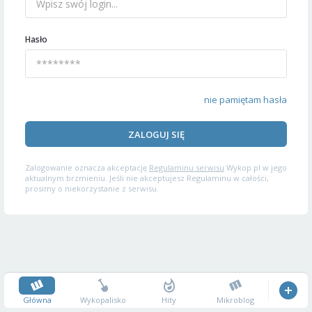
Hasło
nie pamiętam hasła
ZALOGUJ SIĘ
Zalogowanie oznacza akceptację
Regulaminu serwisu
Wykop.pl w jego
aktualnym brzmieniu. Jeśli nie akceptujesz Regulaminu w całości,
prosimy o niekorzystanie z serwisu.
Główna
Wykopalisko
Hity
Mikroblog