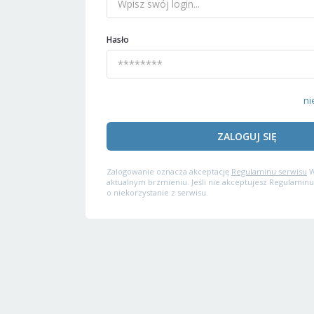
Hasło
ni
ZALOGUJ SIĘ
Zalogowanie oznacza akceptację
Regulaminu serwisu
W
aktualnym brzmieniu. Jeśli nie akceptujesz Regulaminu
o niekorzystanie z serwisu.