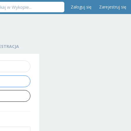
Zaloguj się
Zarejestruj się
ESTRACJA