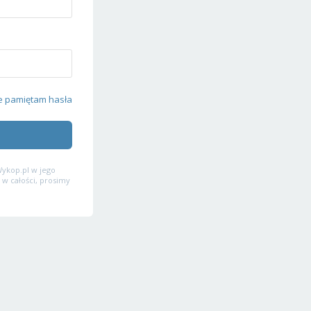
e pamiętam hasła
ykop.pl w jego
 w całości, prosimy