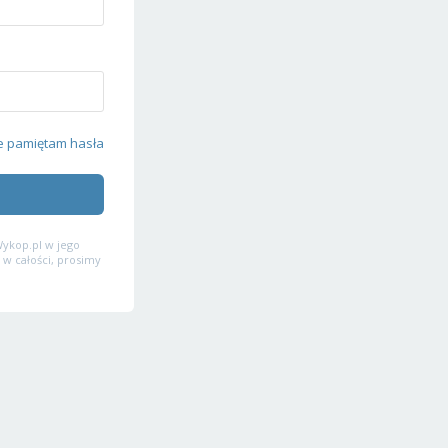
e pamiętam hasła
ykop.pl w jego
 w całości, prosimy