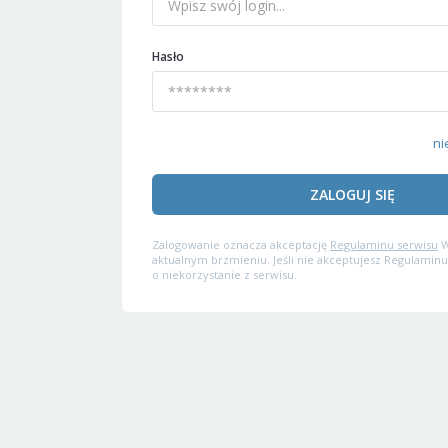
Hasło
ni
ZALOGUJ SIĘ
Zalogowanie oznacza akceptację
Regulaminu serwisu
W
aktualnym brzmieniu. Jeśli nie akceptujesz Regulaminu
o niekorzystanie z serwisu.