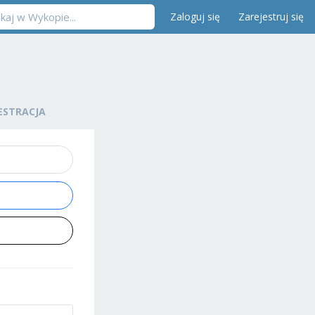
Zaloguj się
Zarejestruj się
ESTRACJA