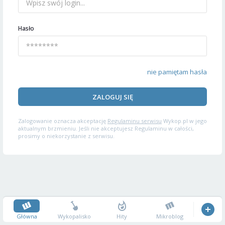
Hasło
nie pamiętam hasła
ZALOGUJ SIĘ
Zalogowanie oznacza akceptację
Regulaminu serwisu
Wykop.pl w jego
aktualnym brzmieniu. Jeśli nie akceptujesz Regulaminu w całości,
prosimy o niekorzystanie z serwisu.
Główna
Wykopalisko
Hity
Mikroblog