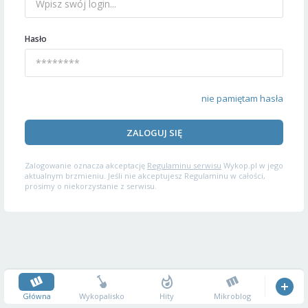
Hasło
nie pamiętam hasła
ZALOGUJ SIĘ
Zalogowanie oznacza akceptację
Regulaminu serwisu
Wykop.pl w jego
aktualnym brzmieniu. Jeśli nie akceptujesz Regulaminu w całości,
prosimy o niekorzystanie z serwisu.
Główna
Wykopalisko
Hity
Mikroblog