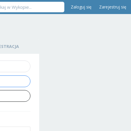
Zaloguj się
Zarejestruj się
ESTRACJA