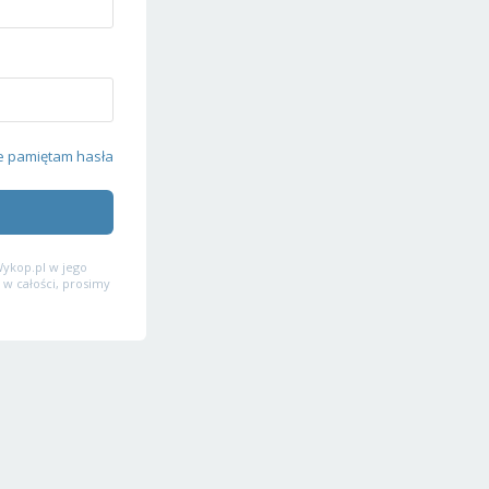
e pamiętam hasła
ykop.pl w jego
 w całości, prosimy