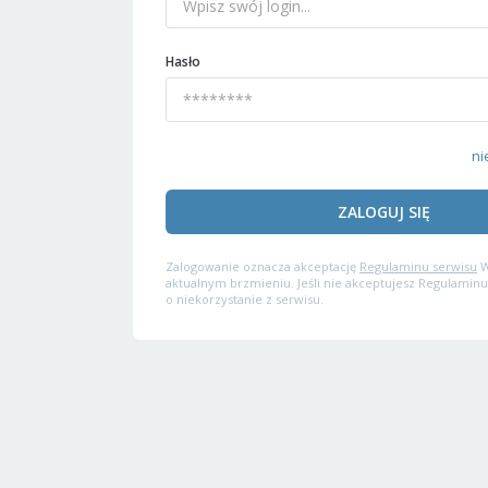
Hasło
ni
ZALOGUJ SIĘ
Zalogowanie oznacza akceptację
Regulaminu serwisu
W
aktualnym brzmieniu. Jeśli nie akceptujesz Regulaminu
o niekorzystanie z serwisu.