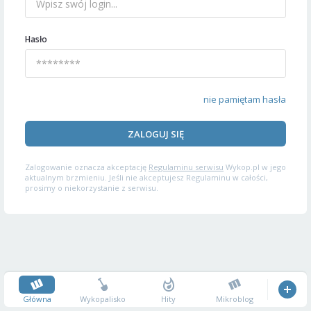
Hasło
nie pamiętam hasła
ZALOGUJ SIĘ
Zalogowanie oznacza akceptację
Regulaminu serwisu
Wykop.pl w jego
aktualnym brzmieniu. Jeśli nie akceptujesz Regulaminu w całości,
prosimy o niekorzystanie z serwisu.
Główna
Wykopalisko
Hity
Mikroblog