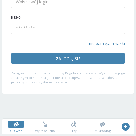
Hasło
nie pamiętam hasła
ZALOGUJ SIĘ
Zalogowanie oznacza akceptację
Regulaminu serwisu
Wykop.pl w jego
aktualnym brzmieniu. Jeśli nie akceptujesz Regulaminu w całości,
prosimy o niekorzystanie z serwisu.
Główna
Wykopalisko
Hity
Mikroblog