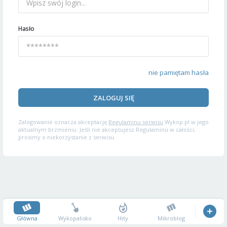
Hasło
nie pamiętam hasła
ZALOGUJ SIĘ
Zalogowanie oznacza akceptację
Regulaminu serwisu
Wykop.pl w jego
aktualnym brzmieniu. Jeśli nie akceptujesz Regulaminu w całości,
prosimy o niekorzystanie z serwisu.
Główna
Wykopalisko
Hity
Mikroblog