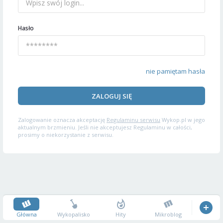
Hasło
nie pamiętam hasła
ZALOGUJ SIĘ
Zalogowanie oznacza akceptację
Regulaminu serwisu
Wykop.pl w jego
aktualnym brzmieniu. Jeśli nie akceptujesz Regulaminu w całości,
prosimy o niekorzystanie z serwisu.
Główna
Wykopalisko
Hity
Mikroblog