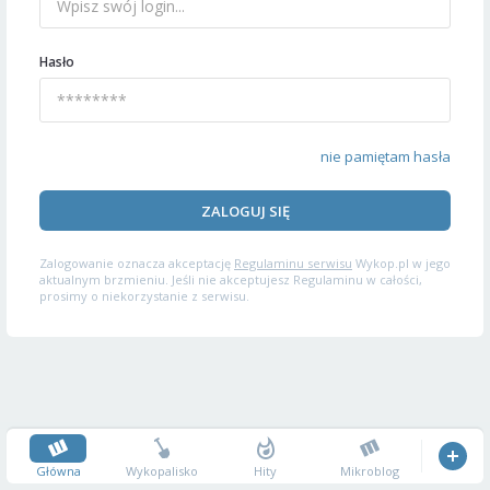
Hasło
nie pamiętam hasła
ZALOGUJ SIĘ
Zalogowanie oznacza akceptację
Regulaminu serwisu
Wykop.pl w jego
aktualnym brzmieniu. Jeśli nie akceptujesz Regulaminu w całości,
prosimy o niekorzystanie z serwisu.
Główna
Wykopalisko
Hity
Mikroblog