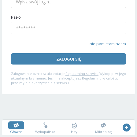
Hasło
nie pamiętam hasła
ZALOGUJ SIĘ
Zalogowanie oznacza akceptację
Regulaminu serwisu
Wykop.pl w jego
aktualnym brzmieniu. Jeśli nie akceptujesz Regulaminu w całości,
prosimy o niekorzystanie z serwisu.
Główna
Wykopalisko
Hity
Mikroblog