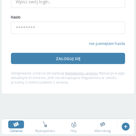
Hasło
nie pamiętam hasła
ZALOGUJ SIĘ
Zalogowanie oznacza akceptację
Regulaminu serwisu
Wykop.pl w jego
aktualnym brzmieniu. Jeśli nie akceptujesz Regulaminu w całości,
prosimy o niekorzystanie z serwisu.
Główna
Wykopalisko
Hity
Mikroblog