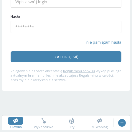
Hasło
nie pamiętam hasła
ZALOGUJ SIĘ
Zalogowanie oznacza akceptację
Regulaminu serwisu
Wykop.pl w jego
aktualnym brzmieniu. Jeśli nie akceptujesz Regulaminu w całości,
prosimy o niekorzystanie z serwisu.
Główna
Wykopalisko
Hity
Mikroblog