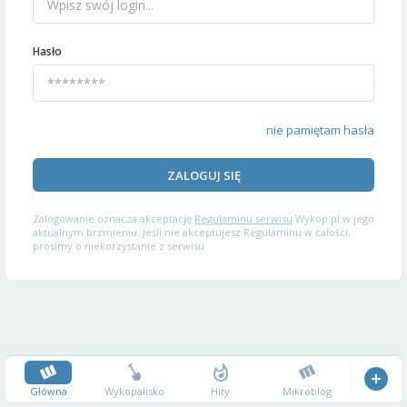
Hasło
nie pamiętam hasła
ZALOGUJ SIĘ
Zalogowanie oznacza akceptację
Regulaminu serwisu
Wykop.pl w jego
aktualnym brzmieniu. Jeśli nie akceptujesz Regulaminu w całości,
prosimy o niekorzystanie z serwisu.
Główna
Wykopalisko
Hity
Mikroblog