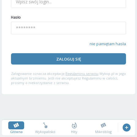
Hasło
nie pamiętam hasła
ZALOGUJ SIĘ
Zalogowanie oznacza akceptację
Regulaminu serwisu
Wykop.pl w jego
aktualnym brzmieniu. Jeśli nie akceptujesz Regulaminu w całości,
prosimy o niekorzystanie z serwisu.
Główna
Wykopalisko
Hity
Mikroblog