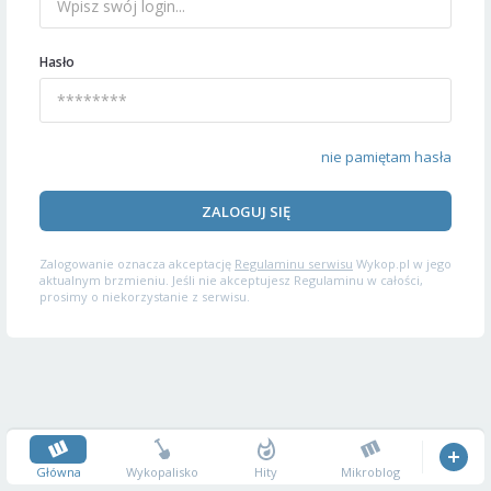
Hasło
nie pamiętam hasła
ZALOGUJ SIĘ
Zalogowanie oznacza akceptację
Regulaminu serwisu
Wykop.pl w jego
aktualnym brzmieniu. Jeśli nie akceptujesz Regulaminu w całości,
prosimy o niekorzystanie z serwisu.
Główna
Wykopalisko
Hity
Mikroblog