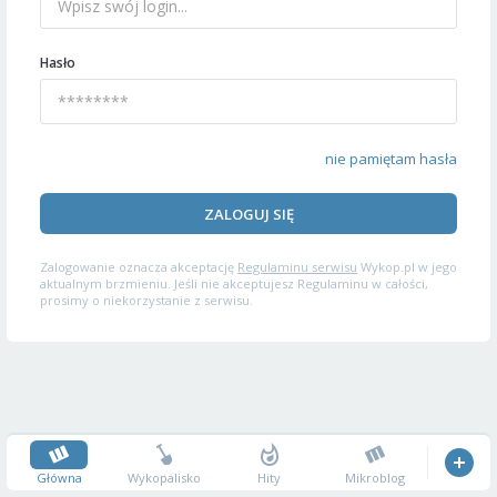
Hasło
nie pamiętam hasła
ZALOGUJ SIĘ
Zalogowanie oznacza akceptację
Regulaminu serwisu
Wykop.pl w jego
aktualnym brzmieniu. Jeśli nie akceptujesz Regulaminu w całości,
prosimy o niekorzystanie z serwisu.
Główna
Wykopalisko
Hity
Mikroblog