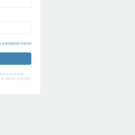
e pamiętam hasła
ykop.pl w jego
 w całości, prosimy