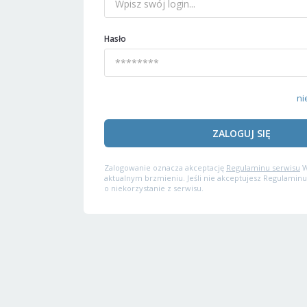
Hasło
ni
ZALOGUJ SIĘ
Zalogowanie oznacza akceptację
Regulaminu serwisu
W
aktualnym brzmieniu. Jeśli nie akceptujesz Regulaminu
o niekorzystanie z serwisu.