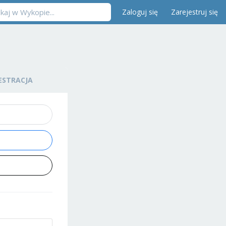
Zaloguj się
Zarejestruj się
ESTRACJA