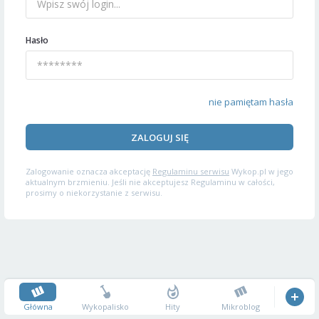
Hasło
nie pamiętam hasła
ZALOGUJ SIĘ
Zalogowanie oznacza akceptację
Regulaminu serwisu
Wykop.pl w jego
aktualnym brzmieniu. Jeśli nie akceptujesz Regulaminu w całości,
prosimy o niekorzystanie z serwisu.
Główna
Wykopalisko
Hity
Mikroblog