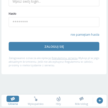
Hasło
nie pamiętam hasła
ZALOGUJ SIĘ
Zalogowanie oznacza akceptację
Regulaminu serwisu
Wykop.pl w jego
aktualnym brzmieniu. Jeśli nie akceptujesz Regulaminu w całości,
prosimy o niekorzystanie z serwisu.
Główna
Wykopalisko
Hity
Mikroblog